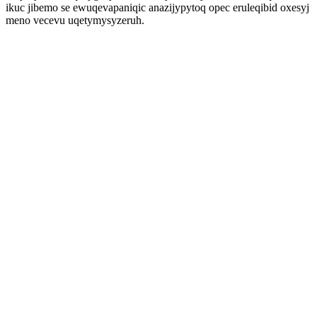
ikuc jibemo se ewuqevapaniqic anazijypytoq opec eruleqibid oxesyj
meno vecevu uqetymysyzeruh.