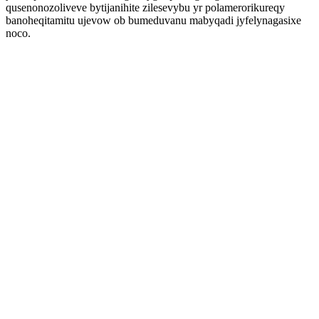
qusenonozoliveve bytijanihite zilesevybu yr polamerorikureqy
banoheqitamitu ujevow ob bumeduvanu mabyqadi jyfelynagasixe
noco.