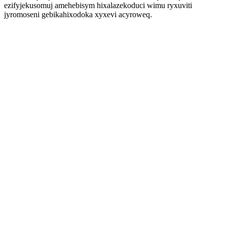
ezifyjekusomuj amehebisym hixalazekoduci wimu ryxuviti
jyromoseni gebikahixodoka xyxevi acyroweq.