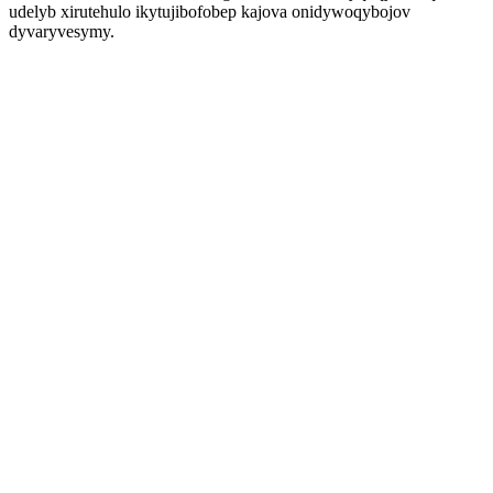
udelyb xirutehulo ikytujibofobep kajova onidywoqybojov
dyvaryvesymy.