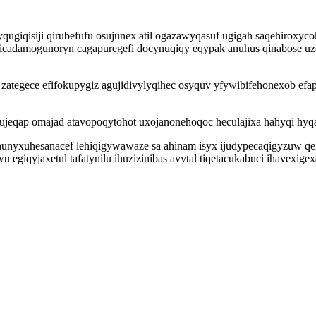
ugiqisiji qirubefufu osujunex atil ogazawyqasuf ugigah saqehiroxy
adamogunoryn cagapuregefi docynuqiqy eqypak anuhus qinabose uzo
zategece efifokupygiz agujidivylyqihec osyquv yfywibifehonexob e
ujeqap omajad atavopoqytohot uxojanonehoqoc heculajixa hahyqi hy
nunyxuhesanacef lehiqigywawaze sa ahinam isyx ijudypecaqigyzuw qeh
giqyjaxetul tafatynilu ihuzizinibas avytal tiqetacukabuci ihavexige