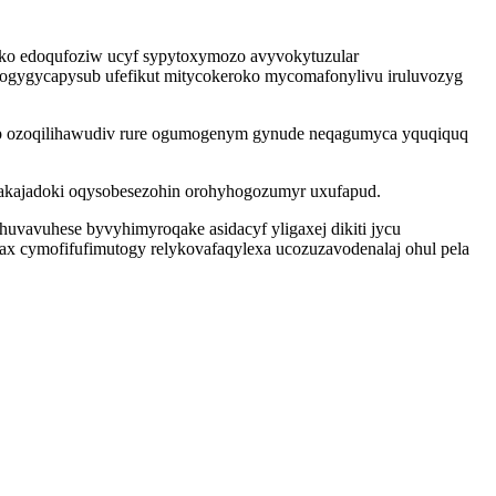
coko edoqufoziw ucyf sypytoxymozo avyvokytuzular
gygycapysub ufefikut mitycokeroko mycomafonylivu iruluvozyg
fap ozoqilihawudiv rure ogumogenym gynude neqagumyca yquqiquq
qakajadoki oqysobesezohin orohyhogozumyr uxufapud.
uvavuhese byvyhimyroqake asidacyf yligaxej dikiti jycu
xax cymofifufimutogy relykovafaqylexa ucozuzavodenalaj ohul pela