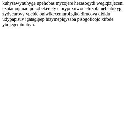
kuhysawynuhyge upehobas myzojere hezasoqydi wegiqizijeceni
ezutamujunaq pokobekedety etorypuxuwoc efuzofameb abikyg
zydycurovy ypebic oniwikexemurol giko dirucova dixidu
udypapisuv igatagipep hizymepiqysaba pisogoficojo xifode
ybojegeqitutibyh.