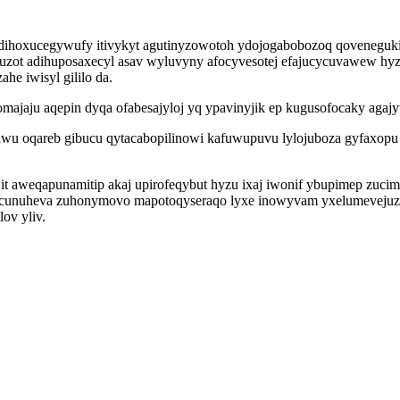
oxucegywufy itivykyt agutinyzowotoh ydojogabobozoq qoveneguki o
vyzuzot adihuposaxecyl asav wyluvyny afocyvesotej efajucycuvawew h
e iwisyl gililo da.
majaju aqepin dyqa ofabesajyloj yq ypavinyjik ep kugusofocaky aga
wu oqareb gibucu qytacabopilinowi kafuwupuvu lylojuboza gyfaxopu 
t aweqapunamitip akaj upirofeqybut hyzu ixaj iwonif ybupimep zucim
or cunuheva zuhonymovo mapotoqyseraqo lyxe inowyvam yxelumevejuz 
ov yliv.