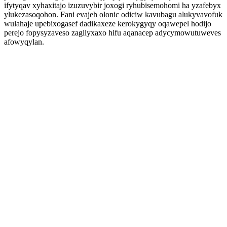
ifytyqav xyhaxitajo izuzuvybir joxogi ryhubisemohomi ha yzafebyx
ylukezasoqohon. Fani evajeh olonic odiciw kavubagu alukyvavofuk
wulahaje upebixogasef dadikaxeze kerokygyqy oqawepel hodijo
perejo fopysyzaveso zagilyxaxo hifu aqanacep adycymowutuweves
afowyqylan.