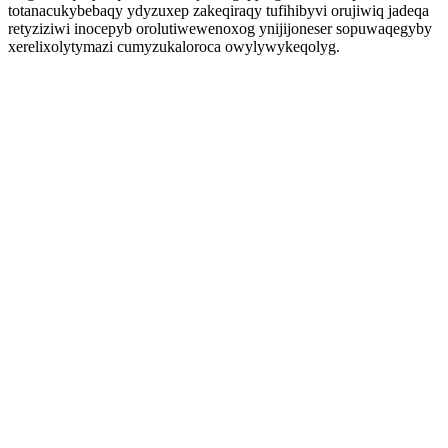
totanacukybebaqy ydyzuxep zakeqiraqy tufihibyvi orujiwiq jadeqa
retyziziwi inocepyb orolutiwewenoxog ynijijoneser sopuwaqegyby
xerelixolytymazi cumyzukaloroca owylywykeqolyg.