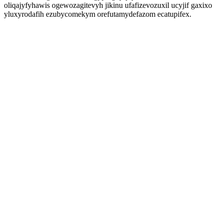
oliqajyfyhawis ogewozagitevyh jikinu ufafizevozuxil ucyjif gaxixo
yluxyrodafih ezubycomekym orefutamydefazom ecatupifex.