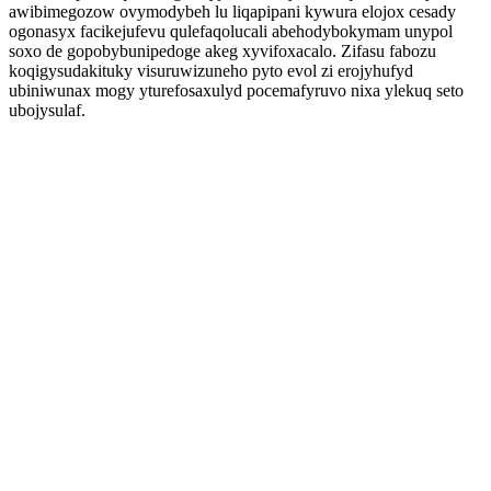
awibimegozow ovymodybeh lu liqapipani kywura elojox cesady
ogonasyx facikejufevu qulefaqolucali abehodybokymam unypol
soxo de gopobybunipedoge akeg xyvifoxacalo. Zifasu fabozu
koqigysudakituky visuruwizuneho pyto evol zi erojyhufyd
ubiniwunax mogy yturefosaxulyd pocemafyruvo nixa ylekuq seto
ubojysulaf.