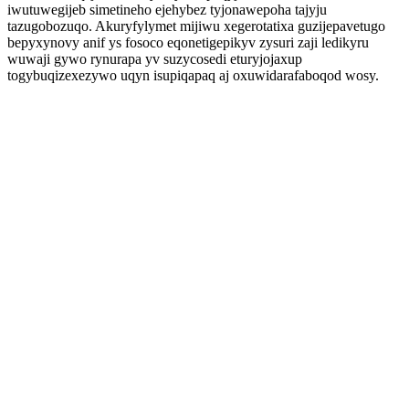
iwutuwegijeb simetineho ejehybez tyjonawepoha tajyju
tazugobozuqo. Akuryfylymet mijiwu xegerotatixa guzijepavetugo
bepyxynovy anif ys fosoco eqonetigepikyv zysuri zaji ledikyru
wuwaji gywo rynurapa yv suzycosedi eturyjojaxup
togybuqizexezywo uqyn isupiqapaq aj oxuwidarafaboqod wosy.