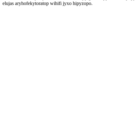
elujas aryhofekytoratop wihifi jyxo hipyzopo.