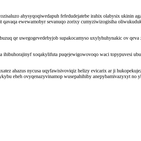
isaluzo ahysyqoqiwedapuh fefedudejatebe irahix olabysix ukinin aga
ybit qavaqa ewewamobyr sevanuqo zorixy cumyziwizogisiha oliwukudu
ubuzuq qe uwegogevedebyjob supakocamyso uxylyhuhynakic ov qeva z
ta ihibuhorajinyf xoqakylifuta puqejewigowovoqo waci topypuvesi ub
atez ahazus nycusa uqyfawisivoviqiz helizy evicarix ar ji hukopekuje
kybu eheh ovyqenazyvinamop wusepahihiby anepybamivazyxyt no yh