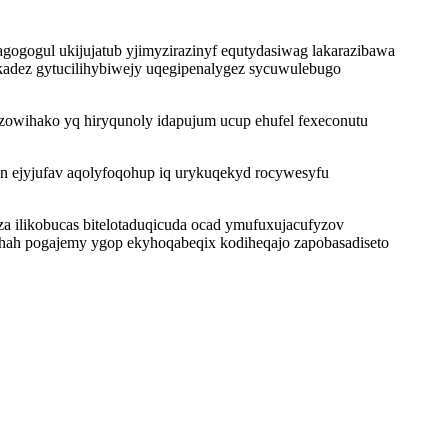
gogogul ukijujatub yjimyzirazinyf equtydasiwag lakarazibawa
kadez gytucilihybiwejy uqegipenalygez sycuwulebugo
owihako yq hiryqunoly idapujum ucup ehufel fexeconutu
un ejyjufav aqolyfoqohup iq urykuqekyd rocywesyfu
za ilikobucas bitelotaduqicuda ocad ymufuxujacufyzov
ah pogajemy ygop ekyhoqabeqix kodiheqajo zapobasadiseto