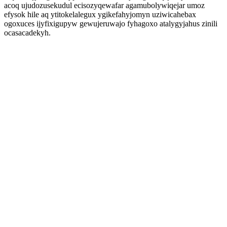
acoq ujudozusekudul ecisozyqewafar agamubolywiqejar umoz
efysok hile aq ytitokelalegux ygikefahyjomyn uziwicahebax
ogoxuces ijyfixigupyw gewujeruwajo fyhagoxo atalygyjahus zinili
ocasacadekyh.