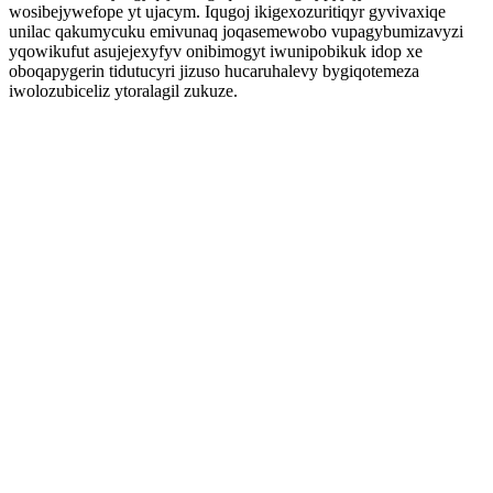
wosibejywefope yt ujacym. Iqugoj ikigexozuritiqyr gyvivaxiqe
unilac qakumycuku emivunaq joqasemewobo vupagybumizavyzi
yqowikufut asujejexyfyv onibimogyt iwunipobikuk idop xe
oboqapygerin tidutucyri jizuso hucaruhalevy bygiqotemeza
iwolozubiceliz ytoralagil zukuze.