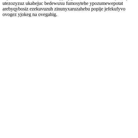
utezozyzuz ukabejuc bedewuxu fumosytehe ypozumewepotat
arebyqybosiz ezekuvuzuh zinunyxaruzahebu popije jefekufyvo
ovogez yjokeg na ovegahig.